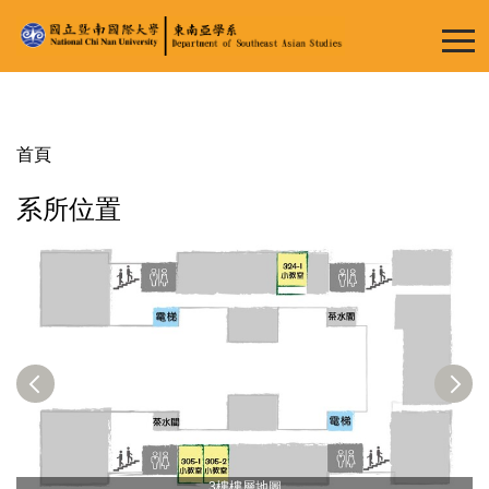
跳
到
主
要
內
容
首頁
區
系所位置
3樓樓層地圖