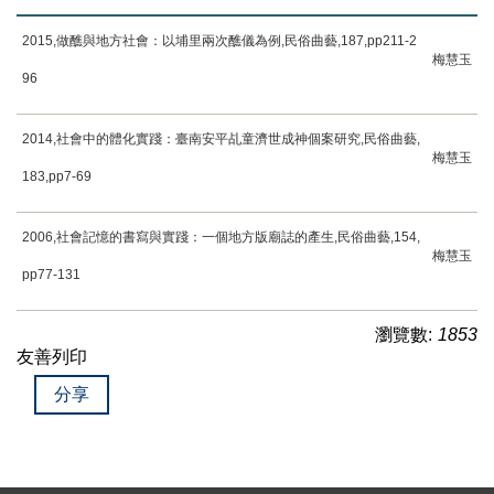
2015,
做醮與地方社會：以埔里兩次醮儀為例
,
民俗曲藝
,187,pp211-2
梅慧玉
96
2014,
社會中的體化實踐：臺南安平乩童濟世成神個案研究
,
民俗曲藝
,
梅慧玉
183,pp7-69
2006,
社會記憶的書寫與實踐：一個地方版廟誌的產生
,
民俗曲藝
,154,
梅慧玉
pp77-131
瀏覽數:
1853
友善列印
分享